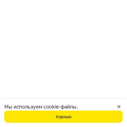
Имя
Фамилия
E-mail
Пол
Мужской
Женский
Согласие на получение чеков по электронной почте
Москва
Мы используем cookie-файлы.
Хорошо