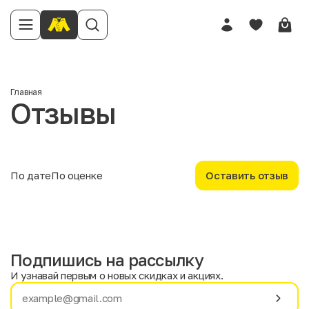
Имя
Главная
Отзывы
Телефон
Отзыв
По дате
По оценке
Оставить отзыв
Подпишись на рассылку
Твоя оценка
И узнавай первым о новых скидках и акциях.
Имя
Фамилия