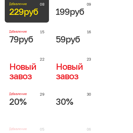
Добавление
08
09
229руб
199руб
Добавление
15
16
79руб
59руб
22
23
Новый
Новый
завоз
завоз
Добавление
29
30
20%
30%
Добавление
05
06