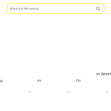
ул. Дружб
Ср
Чт
Пт
29
30
31