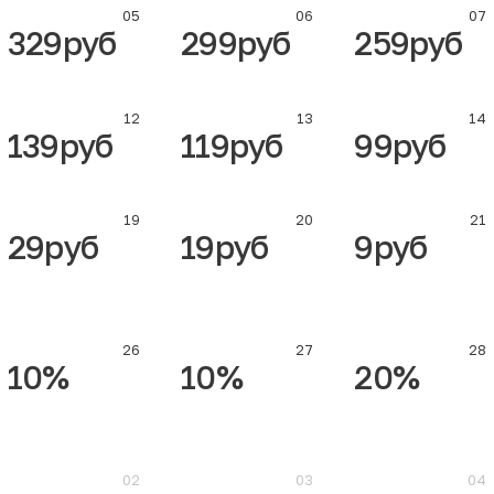
05
06
07
329руб
299руб
259руб
12
13
14
139руб
119руб
99руб
19
20
21
29руб
19руб
9руб
26
27
28
10%
10%
20%
02
03
04