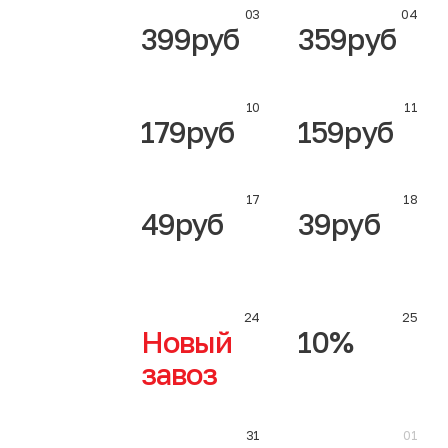
03
04
399руб
359руб
10
11
179руб
159руб
17
18
49руб
39руб
24
25
Новый
10%
завоз
31
01