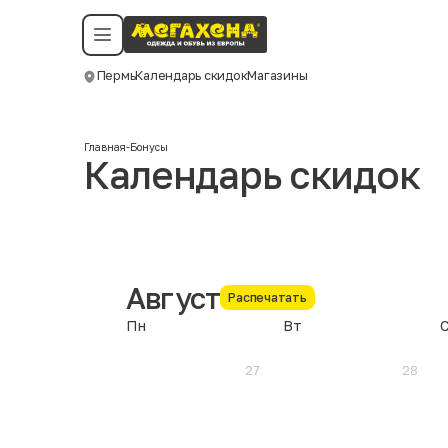
Условия пользования
Политика конфиденциальности
Смотреть все даты
©️ Мегахенд 2026. Все права защищены.
Пермь
Календарь скидок
Магазины
Москва
Главная
-
Бонусы
Календарь скидок
Август
Распечатать
Пн
Вт
27
28