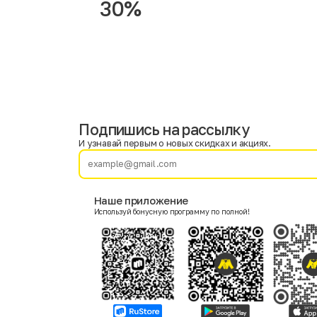
30%
Подпишись на рассылку
Имя
Фамилия
И узнавай первым о новых скидках и акциях.
E-mail
Наше приложение
Используй бонусную программу по полной!
Пол
Мужской
Женский
Согласие на получение чеков по электронной почте