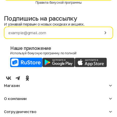
Правила бонусной программы
Подпишись на рассылку
И узнавай первым о новых скидках и акциях.
Имя
Фамилия
Наше приложение
Используй бонусную программу по полной!
E-mail
Пол
Мужской
Женский
Магазин
Согласие на получение чеков по электронной почте
Женское
О компании
Мужское
Аксессуары
О нас
Детское
Сотрудничество
Отзывы