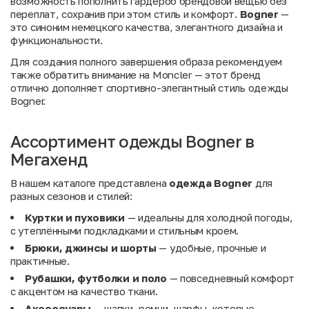
возможность пополнить гардероб брендовой вещью без
переплат, сохранив при этом стиль и комфорт.
Bogner
—
это синоним немецкого качества, элегантного дизайна и
функциональности.
Для создания полного завершения образа рекомендуем
также обратить внимание на
Moncler
— этот бренд
отлично дополняет спортивно-элегантный стиль одежды
Bogner.
Ассортимент одежды Bogner в
Мегахенд
В нашем каталоге представлена
одежда Bogner
для
разных сезонов и стилей:
Куртки и пуховики
— идеальны для холодной погоды,
с утеплёнными подкладками и стильным кроем.
Брюки, джинсы и шорты
— удобные, прочные и
практичные.
Рубашки, футболки и поло
— повседневный комфорт
с акцентом на качество ткани.
Аксессуары
— шапки, ремни, шарфы, которые