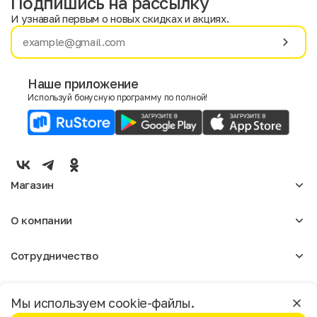
Подпишись на рассылку
И узнавай первым о новых скидках и акциях.
Имя
Фамилия
Наше приложение
Используй бонусную программу по полной!
E-mail
Пол
Мужской
Женский
Магазин
Согласие на получение чеков по электронной почте
Женское
О компании
Мужское
Аксессуары
О нас
Детское
Сотрудничество
Отзывы
Блог
Оптовикам
Вакансии
Помощь
Москва
Арендодателям
Магазины
Мы используем cookie-файлы.
Реклама
Доставка и оплата
Бонусная программа