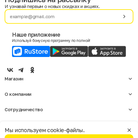
И узнавай первым о новых скидках и акциях.
Имя
Фамилия
Наше приложение
Используй бонусную программу по полной!
E-mail
Пол
Мужской
Женский
Магазин
Согласие на получение чеков по электронной почте
Женское
О компании
Мужское
Аксессуары
О нас
Детское
Сотрудничество
Отзывы
Блог
Оптовикам
Вакансии
Помощь
Москва
Арендодателям
Магазины
Мы используем cookie-файлы.
Реклама
Доставка и оплата
Бонусная программа