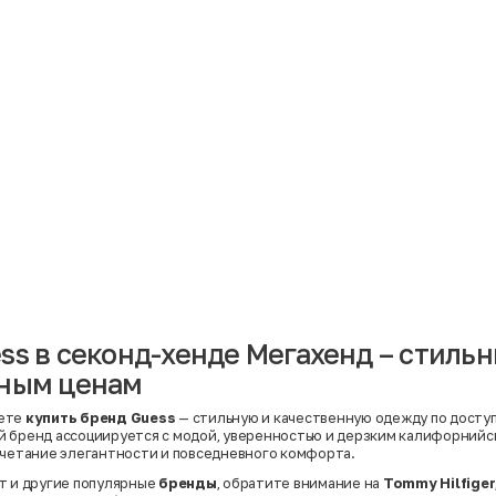
Материал
Акрил
Ангора
Ацетат
Бамбук
Бархат
Вельвет
Вискоза
Вискоза | Нейлон
Вискоза | Полиэстер
й
Вискоза | Полиэстер | Хлопок
Вискоза | Эластан
ss в секонд-хенде Мегахенд – стиль
Искусственная замша
ный
Кашемир
пным ценам
Кашемир | Нейлон
й
Кашемир | Хлопок
Кашемир | Шерсть
ете
купить бренд Guess
— стильную и качественную одежду по доступ
Лён
 бренд ассоциируется с модой, уверенностью и дерзким калифорнийс
й
Модал
очетание элегантности и повседневного комфорта.
Натуральная замша
Натуральная кожа
т и другие популярные
бренды
, обратите внимание на
Tommy Hilfiger