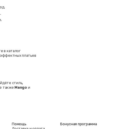
од.
.
е.
е в каталог
о эффектных платьев
йдёте стиль,
те также
Mango
и
Помощь
Бонусная программа
Доставка и оплата