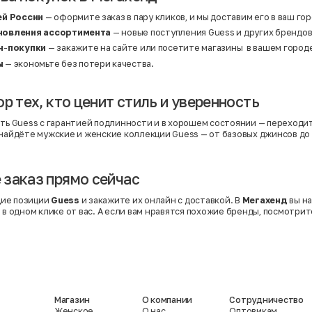
ей России
— оформите заказ в пару кликов, и мы доставим его в ваш гор
новления ассортимента
— новые поступления Guess и других брендов
н
-
покупки
— закажите на сайте или посетите магазины в вашем город
ы
— экономьте без потери качества.
р тех, кто ценит стиль и уверенность
ить Guess с гарантией подлинности и в хорошем состоянии — переходит
 найдёте мужские и женские коллекции Guess — от базовых джинсов д
заказ прямо сейчас
ие позиции
Guess
и закажите их онлайн с доставкой. В
Мегахенд
вы на
— в одном клике от вас. А если вам нравятся похожие бренды, посмотри
Магазин
О компании
Сотрудничество
Женское
О нас
Оптовикам