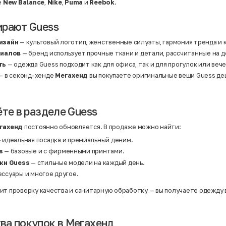
Нейлон
е
New Balance
,
Nike
,
Puma
и
Reebok
.
Полиэстер
Полиэстер | Спандекс
Полиэстер | Хлопок
ирают Guess
Полиэстер | Экокожа
Полиэстер | Эластан
изайн
— культовый логотип, женственные силуэты, гармония тренда и 
Сатин
риалов
— бренд использует прочные ткани и детали, рассчитанные на д
Твид
Хлопок
ть
— одежда Guess подходит как для офиса, так и для прогулок или веч
Хлопок | Эластан
— в секонд-хенде
Мегахенд
вы покупаете оригинальные вещи Guess д
Шёлк
Шёлк | Шерсть
Шерсть
Экокожа
Эластан
ёте в разделе Guess
гахенд
постоянно обновляется. В продаже можно найти:
 идеальная посадка и премиальный деним.
s
— базовые и с фирменными принтами.
ки Guess
— стильные модели на каждый день.
сессуары и многое другое.
ит проверку качества и санитарную обработку — вы получаете одежду 
а покупок в Мегахенд