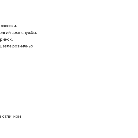
классики.
олгий срок службы.
еринок.
ешевле розничных
в отличном