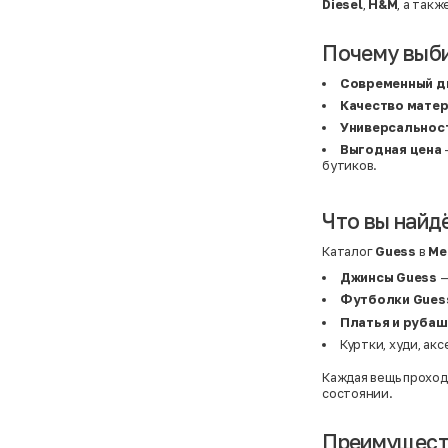
Atelier
31,5 (20 см)
Diesel
,
H&M
, а такж
Avalanche
34 (21,5 см)
AX Paris
3-5 лет
BALDESARINI
36
Почему выб
BALLY
36,5
Banana Republic
37
Современный д
Barrel
37,5
Качество мате
Basefield
38
B&C Collection
38,5
Универсальнос
Beck & Hersey
39
Выгодная цена
Bench
39,5
бутиков.
Benetton
3XL
Ben Sherman
3XL
Bershka
3XL
Bexleys
3XS
Что вы найд
Bexleys
40
BF
41
Каталог
Guess
в
Ме
BF
42
Bivolino
43
Джинсы Guess
—
Black Forest
44
Футболки Gues
Blind Date
44,5
Bogner
45
Платья и рубаш
Bonita
46
Куртки, худи, ак
Boohoo
48+
Brax
4XL
Каждая вещь проход
British Knights
4XL
состоянии.
Bruno Banani
4XL
Buena Vista
5-7 лет
Bugatti
5XL
Преимуществ
Burberry
5XL