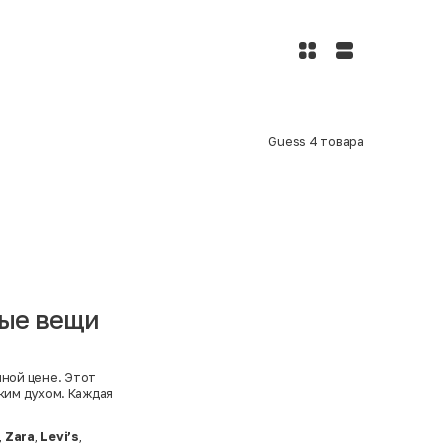
Guess
4
товара
ные вещи
ной цене. Этот
ким духом. Каждая
,
Zara
,
Levi’s
,