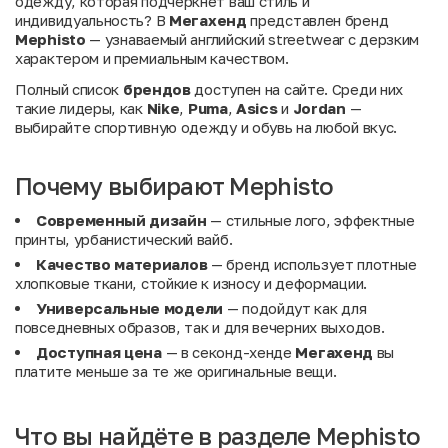
одежду, которая подчеркнет ваш стиль и
индивидуальность? В
Мегахенд
представлен бренд
Mephisto
— узнаваемый английский streetwear с дерзким
характером и премиальным качеством.
Полный список
брендов
доступен на сайте. Среди них
такие лидеры, как
Nike
,
Puma
,
Asics
и
Jordan
—
выбирайте спортивную одежду и обувь на любой вкус.
Почему выбирают Mephisto
Современный дизайн
— стильные лого, эффектные
принты, урбанистический вайб.
Качество материалов
— бренд использует плотные
хлопковые ткани, стойкие к износу и деформации.
Универсальные модели
— подойдут как для
повседневных образов, так и для вечерних выходов.
Доступная цена
— в секонд-хенде
Мегахенд
вы
платите меньше за те же оригинальные вещи.
Что вы найдёте в разделе Mephisto