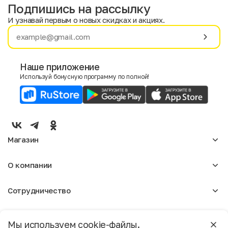
Подпишись на рассылку
И узнавай первым о новых скидках и акциях.
Имя
Фамилия
Наше приложение
Используй бонусную программу по полной!
E-mail
Пол
Мужской
Женский
Магазин
Согласие на получение чеков по электронной почте
Женское
О компании
Мужское
Аксессуары
О нас
Детское
Сотрудничество
Отзывы
Блог
Оптовикам
Вакансии
Помощь
Москва
Арендодателям
Магазины
Мы используем cookie-файлы.
Реклама