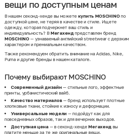
вещи по доступным ценам
В нашем секонд-хенде вы можете
купить MOSCHINO
по
доступной цене, не теряя в качестве и стиле. Ищете
одежду, которая подчеркнет ваш стиль и
индивидуальность? В
Мегахенд
представлен бренд
MOSCHINO
— узнаваемый английский streetwear с дерзким
характером и премиальным качеством.
Также рекомендуем обратить внимание на
Adidas
,
Nike
,
Puma
и другие
бренды
в нашем каталоге.
Почему выбирают MOSCHINO
Современный дизайн
— стильные лого, эффектные
принты, урбанистический вайб.
Качество материалов
— бренд использует плотные
хлопковые ткани, стойкие к износу и деформации.
Универсальные модели
— подойдут как для
повседневных образов, так и для вечерних выходов.
Доступная цена
— в секонд-хенде
Мегахенд
вы
платите меньше за те же оригинальные вещи.