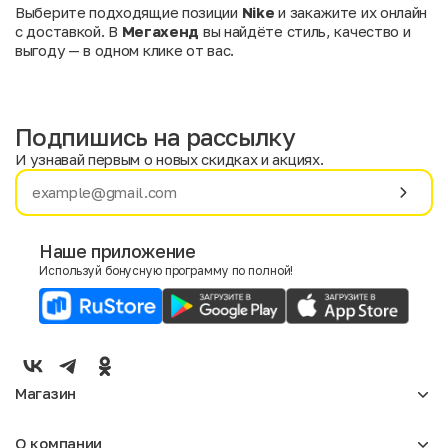
Выберите подходящие позиции
Nike
и закажите их онлайн
с доставкой. В
Мегахенд
вы найдёте стиль, качество и
выгоду — в одном клике от вас.
Подпишись на рассылку
И узнавай первым о новых скидках и акциях.
Имя
Фамилия
Наше приложение
Используй бонусную программу по полной!
E-mail
Пол
Мужской
Женский
Магазин
Согласие на получение чеков по электронной почте
Женское
О компании
Мужское