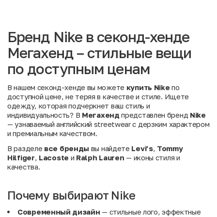
Бренд Nike в секонд-хенде
Мегахенд – стильные вещи
по доступным ценам
В нашем секонд-хенде вы можете
купить Nike
по
доступной цене, не теряя в качестве и стиле. Ищете
одежду, которая подчеркнет ваш стиль и
индивидуальность? В
Мегахенд
представлен бренд
Nike
— узнаваемый английский streetwear с дерзким характером
и премиальным качеством.
В разделе
все бренды
вы найдете
Levi’s
,
Tommy
Hilfiger
,
Lacoste
и
Ralph Lauren
— иконы стиля и
качества.
Почему выбирают Nike
Современный дизайн
— стильные лого, эффектные