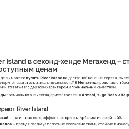
Материал
Акрил
Ангора
Ацетат
Бамбук
Бархат
Вельвет
Вискоза
Вискоза | Нейлон
Вискоза | Полиэстер
й
Вискоза | Полиэстер | Хлопок
Вискоза | Эластан
er Island в секонд-хенде Мегахенд – 
Искусственная замша
ный
Кашемир
доступным ценам
Кашемир | Нейлон
й
Кашемир | Хлопок
Кашемир | Шерсть
нде вы можете
купить River Island
по доступной цене, не теряя в качес
Лён
дчеркнет ваш стиль и индивидуальность? В
Мегахенд
представлен бр
й
Модал
кий streetwear с дерзким характером и премиальным качеством.
Натуральная замша
Натуральная кожа
нды
премиального качества, присмотритесь к
Armani
,
Hugo Boss
и
Ralp
Нейлон
Полиэстер
ают River Island
Полиэстер | Спандекс
Полиэстер | Хлопок
Полиэстер | Экокожа
изайн
— стильные лого, эффектные принты, урбанистический вайб.
Полиэстер | Эластан
риалов
— бренд использует плотные хлопковые ткани, стойкие к износ
Сатин