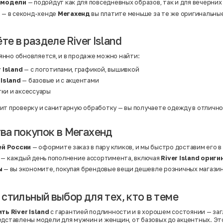
Твид
 модели
— подойдут как для повседневных образов, так и для вечерних
Хлопок
а
— в секонд-хенде
Мегахенд
вы платите меньше за те же оригинальны
Хлопок | Эластан
Шёлк
Шёлк | Шерсть
те в разделе River Island
Шерсть
Экокожа
Эластан
нно обновляется, и в продаже можно найти:
 Island
— с логотипами, графикой, вышивкой
Island
— базовые и с акцентами
тки и аксессуары
ит проверку и санитарную обработку — вы получаете одежду в отличн
а покупок в Мегахенд
ей России
— оформите заказ в пару кликов, и мы быстро доставим его в
— каждый день пополнение ассортимента, включая
River Island ориги
ы
— вы экономите, покупая брендовые вещи дешевле розничных магазин
— стильный выбор для тех, кто в теме
ть River Island
с гарантией подлинности и в хорошем состоянии — заг
редставлены модели для мужчин и женщин, от базовых до акцентных. Э