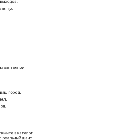
 выходов.
е вещи.
ом состоянии.
 ваш город.
нал
.
ов.
ляните в каталог
то реальный шанс