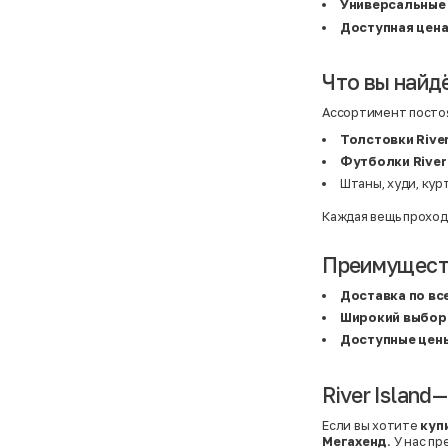
Basefield
38
Универсальные
B&C Collection
38,5
Доступная цен
Beck & Hersey
39
Bench
39,5
Benetton
3XL
Что вы найдё
Ben Sherman
3XL
Bershka
3XL
Bexleys
3XS
Ассортимент постоя
Bexleys
40
BF
41
Толстовки River
BF
42
Футболки River 
Bivolino
43
Штаны, худи, кур
Black Forest
44
Blind Date
44,5
Bogner
45
Каждая вещь проход
Bonita
46
Boohoo
48+
Brax
4XL
Преимуществ
British Knights
4XL
Bruno Banani
4XL
Доставка по вс
Buena Vista
5-7 лет
Широкий выбор
Bugatti
5XL
Burberry
5XL
Доступные цен
C&A
5XL
Calvin Klein
62 см (3 мес.)
Camel Active
68 см (6 мес.)
River Island
Camp David
6-9 мес.
Caprice
6XL
Если вы хотите
купи
Carhartt
6XL
Мегахенд
. У нас п
Carlo Colucci
6XL