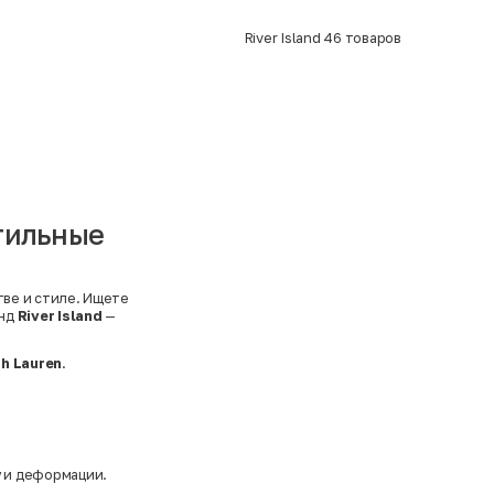
River Island
46
товаров
стильные
тве и стиле. Ищете
енд
River Island
—
h Lauren
.
у и деформации.