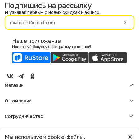
Подпишись на рассылку
И узнавай первым о новых скидках и акциях.
Имя
Фамилия
Наше приложение
Используй бонусную программу по полной!
E-mail
Пол
Мужской
Женский
Магазин
Согласие на получение чеков по электронной почте
Женское
О компании
Мужское
Аксессуары
О нас
Детское
Сотрудничество
Отзывы
Блог
Оптовикам
Вакансии
Помощь
Москва
Арендодателям
Магазины
Мы используем cookie-файлы.
Реклама