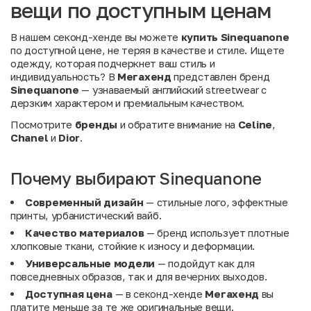
вещи по доступным ценам
В нашем секонд-хенде вы можете
купить Sinequanone
по доступной цене, не теряя в качестве и стиле. Ищете
одежду, которая подчеркнет ваш стиль и
индивидуальность? В
Мегахенд
представлен бренд
Sinequanone
— узнаваемый английский streetwear с
дерзким характером и премиальным качеством.
Посмотрите
бренды
и обратите внимание на
Celine
,
Chanel
и
Dior
.
Почему выбирают Sinequanone
Современный дизайн
— стильные лого, эффектные
принты, урбанистический вайб.
Качество материалов
— бренд использует плотные
хлопковые ткани, стойкие к износу и деформации.
Универсальные модели
— подойдут как для
повседневных образов, так и для вечерних выходов.
Доступная цена
— в секонд-хенде
Мегахенд
вы
платите меньше за те же оригинальные вещи.