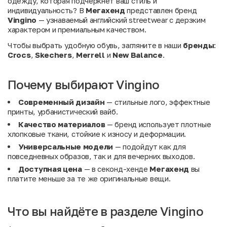
одежду, которая подчеркнет ваш стиль и
индивидуальность? В
Мегахенд
представлен бренд
Vingino
— узнаваемый английский streetwear с дерзким
характером и премиальным качеством.
Чтобы выбрать удобную обувь, загляните в наши
бренды
:
Crocs
,
Skechers
,
Merrell
и
New Balance
.
Почему выбирают Vingino
Современный дизайн
— стильные лого, эффектные
принты, урбанистический вайб.
Качество материалов
— бренд использует плотные
хлопковые ткани, стойкие к износу и деформации.
Универсальные модели
— подойдут как для
повседневных образов, так и для вечерних выходов.
Доступная цена
— в секонд-хенде
Мегахенд
вы
платите меньше за те же оригинальные вещи.
Что вы найдёте в разделе Vingino