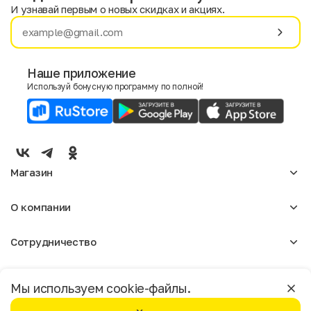
И узнавай первым о новых скидках и акциях.
Имя
Фамилия
Наше приложение
Используй бонусную программу по полной!
E-mail
Пол
Мужской
Женский
Магазин
Согласие на получение чеков по электронной почте
Женское
О компании
Мужское
Аксессуары
О нас
Детское
Сотрудничество
Отзывы
Блог
Оптовикам
Вакансии
Помощь
Москва
Арендодателям
Магазины
Мы используем cookie-файлы.
Реклама
Доставка и оплата
Бонусная программа