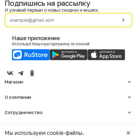
Подпишись на рассылку
И узнавай первым о новых скидках и акциях.
Имя
Фамилия
Наше приложение
Используй бонусную программу по полной!
E-mail
Пол
Мужской
Женский
Магазин
Согласие на получение чеков по электронной почте
Женское
О компании
Мужское
Аксессуары
О нас
Детское
Сотрудничество
Отзывы
Блог
Оптовикам
Вакансии
Помощь
Москва
Арендодателям
Магазины
Мы используем cookie-файлы.
Реклама