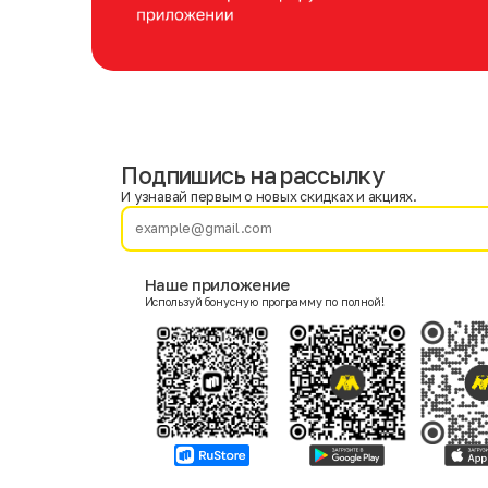
Подпишись на рассылку
Имя
Фамилия
И узнавай первым о новых скидках и акциях.
E-mail
Наше приложение
Используй бонусную программу по полной!
Пол
Мужской
Женский
Согласие на получение чеков по электронной почте